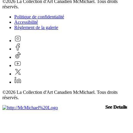
©2026 La Collection d'Art Canadien McMichael. Tous droits
réservés.
Politique de confidentialité
Accessibilité
Règlement de la galerie
©2026 La Collection d'Art Canadien McMichael. Tous droits
réservés.
See Details
See Details
See Details
See Details
See Details
See Details