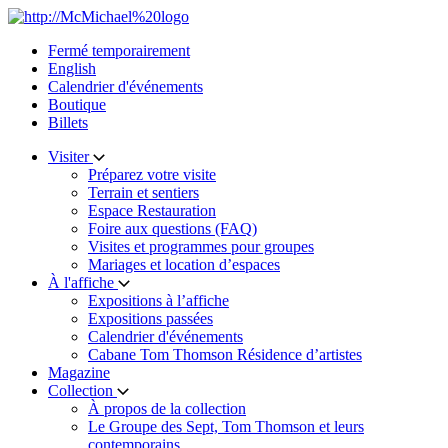
Skip
to
Fermé temporairement
content
English
Calendrier d'événements
Boutique
Billets
Visiter
Préparez votre visite
Terrain et sentiers
Espace Restauration
Foire aux questions (FAQ)
Visites et programmes pour groupes
Mariages et location d’espaces
À l'affiche
Expositions à l’affiche
Expositions passées
Calendrier d'événements
Cabane Tom Thomson Résidence d’artistes
Magazine
Collection
À propos de la collection
Le Groupe des Sept, Tom Thomson et leurs
contemporains