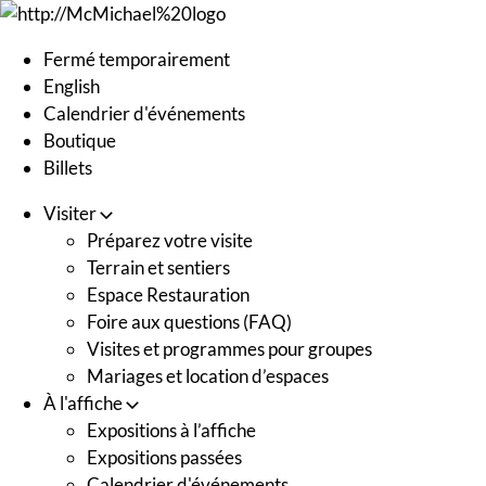
Skip
to
Fermé temporairement
content
English
Calendrier d'événements
Boutique
Billets
Visiter
Préparez votre visite
Terrain et sentiers
Espace Restauration
Foire aux questions (FAQ)
Visites et programmes pour groupes
Mariages et location d’espaces
À l'affiche
Expositions à l’affiche
Expositions passées
Calendrier d'événements