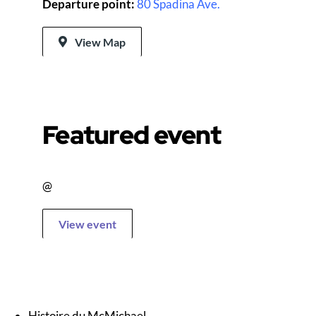
Departure point:
80 Spadina Ave.
View Map
Featured event
@
View event
Histoire du McMichael