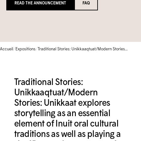
READ THE ANNOUNCEMENT
FAQ
Bibliothèque et archives
Galerie communautaire
Écoles
FERMÉ TEMPORAIREMENT
Base de données de la collection
ENGLISH
Camps et cours pour enfants
Iningat Ilagiit
CALENDRIER D'ÉVÉNEMENTS
BOUTIQUE
Programmes accessibles
Série de films de David Hartman
/
/
Accueil
Expositions
Traditional Stories: Unikkaaqtuat/Modern Stories: Unikkaat
1-905-893-1121
|
1-888-213-1121
Traditional Stories:
Unikkaaqtuat/Modern
Stories: Unikkaat explores
storytelling as an essential
element of Inuit oral cultural
traditions as well as playing a