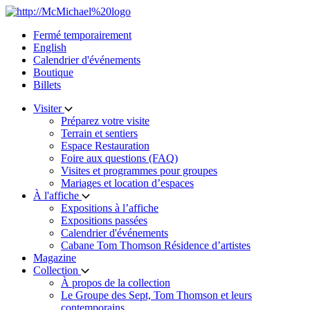
Skip
to
Fermé temporairement
content
English
Calendrier d'événements
Boutique
Billets
Visiter
Préparez votre visite
Terrain et sentiers
Espace Restauration
Foire aux questions (FAQ)
Visites et programmes pour groupes
Mariages et location d’espaces
À l'affiche
Expositions à l’affiche
Expositions passées
Calendrier d'événements
Cabane Tom Thomson Résidence d’artistes
Magazine
Collection
À propos de la collection
Le Groupe des Sept, Tom Thomson et leurs
contemporains