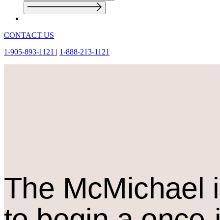
CONTACT US
1-905-893-1121
|
1-888-213-1121
The M
c
Michael i
to begin a once-