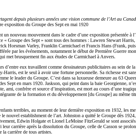
 partagent depuis plusieurs années une vision commune de l’Art au Canad
re exposition du Groupe des Sept en mai 1920
ent un nouveau mouvement dans le cadre d’une exposition présentée à 
 ce « Groupe des Sept » sont tous des hommes : Lawren Stewart Harri
ck Horsman Varley, Franklin Carmichael et Francis Hans (Frank, puis
fférée par les événements, notamment le début de Première Guerre mond
t qui met brusquement fin aux études de Carmichael à Anvers.
rs d’entre eux travaillent comme dessinateurs publicitaires au sein de 
y-Harris, est le seul à avoir une fortune personnelle. Sa richesse est san
comme le leader du Groupe. C’est dans sa luxueuse demeure au 63 Queen
des Sept en mars 1920. Jaskson, qui peint dans la baie Georgienne, n’est
e, ami, confrère et source d’inspiration, est mort au cours d’une tragiq
intégrante de la formation et du développement [du Groupe] au même titr
enfants terribles, au moment de leur dernière exposition en 1932, les m
le nouvel establishment de l’art. Johnston a quitté le Groupe dès 1924,
ivement, Edwin Holgate et Lionel LeMoine FitzGerald se sont associé
leur carrière après la dissolution du Groupe, celle de Casson se prolo
la carrière de tous artistes.