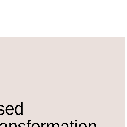
osed
ransformation.