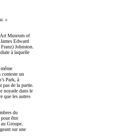
a. »
l’Art Museum of
s, James Edward
 Franz) Johnston.
iale à laquelle
la même
s conteste un
’s Park, à
 pas de la partie.
ue noyade dans le
e que les autres
embres du
 pour être
s au Groupe.
ngeant sur une