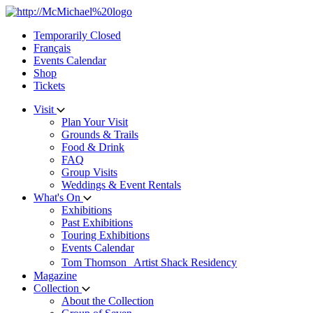
Skip
to
Temporarily Closed
content
Français
Events Calendar
Shop
Tickets
Visit
Plan Your Visit
Grounds & Trails
Food & Drink
FAQ
Group Visits
Weddings & Event Rentals
What's On
Exhibitions
Past Exhibitions
Touring Exhibitions
Events Calendar
Tom Thomson Artist Shack Residency
Magazine
Collection
About the Collection