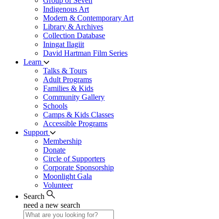
Group of Seven
Indigenous Art
Modern & Contemporary Art
Library & Archives
Collection Database
Iningat Ilagiit
David Hartman Film Series
Learn
Talks & Tours
Adult Programs
Families & Kids
Community Gallery
Schools
Camps & Kids Classes
Accessible Programs
Support
Membership
Donate
Circle of Supporters
Corporate Sponsorship
Moonlight Gala
Volunteer
Search
need a new search