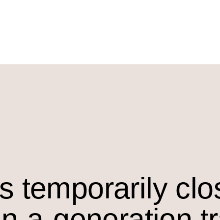
s temporarily cl
in-a-generation t