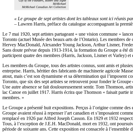
Gift of the Founders, Robert and Signe
McMichael
McMichael Canadian Art Collection
« Le groupe de sept artistes dont les tableaux sont ici réunis
– Lawren Harris, préface du catalogue accompagnant la premiè
Le 7 mai 1920, sept artistes partageant « une vision commune » lanc
Toronto (actuel Musée des beaux-arts de l’Ontario). Les membres de
Hervey MacDonald, Alexander Young Jackson, Arthur Lismer, Frederi
Sans doute prévue depuis 1913-1914, la formation du Groupe a été di
participent quatre des membres (Harris, Jackson, Lismer et Varley) e
Les membres du Groupe, tous des artistes connus, sont amis et plusieu
entreprise. Harris, héritier des fabricants de machinerie agricole Masse
atout, mais c’est son dynamisme et sa détermination qui l’imposent 
Toronto, que six des sept artistes se retrouvent pour fonder le Groupe 
Une autre absence se fait douloureusement sentir. Tom Thomson, artist
lac Canoe en juillet 1917. Harris écrira que Thomson « faisait partie 
membres. »
Le Groupe a présenté huit expositions. Perçus à l’origine comme des 
Groupe avaient réussi à repenser l’art canadien et s’imposaient comme 
remplacé en 1926 par Alfred Joseph Casson. En 1929 et 1932 respect
Tous, à l’exception de J.E.H. MacDonald, mort en 1932, ont poursuivi 
période de soixante ans. Cette exposition est consacrée à l’ensemble de 