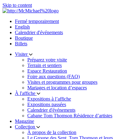
Skip to content
Fermé temporairement
English
Calendrier d'événements
Boutique
Billets
Visiter
Préparez votre visite
Terrain et sentiers
Espace Restauration
Foire aux questions (FAQ)
Visites et programmes pour groupes
Mariages et location d’espaces
À l'affiche
Expositions à l’affiche
Expositions passées
Calendrier d'événements
Cabane Tom Thomson Résidence d’artistes
Magazine
Collection
À propos de la collection
Le Groupe des Sept, Tom Thomson et leurs