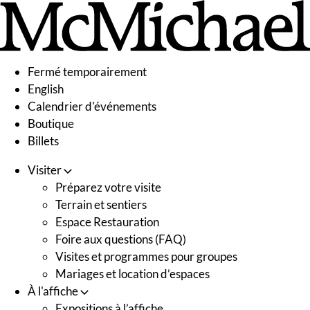
Skip
to
content
Fermé temporairement
English
Calendrier d'événements
Boutique
Billets
Visiter
Préparez votre visite
Terrain et sentiers
Espace Restauration
Foire aux questions (FAQ)
Visites et programmes pour groupes
Mariages et location d’espaces
À l'affiche
Expositions à l’affiche