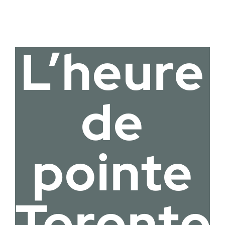
L’heure
de
pointe
Toronto