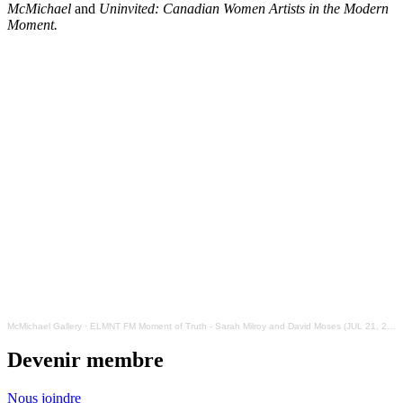
McMichael
and
Uninvited: Canadian Women Artists in the Modern
Moment.
McMichael Gallery
·
ELMNT FM Moment of Truth - Sarah Milroy and David Moses (JUL 21, 2021)
Devenir membre
Nous joindre