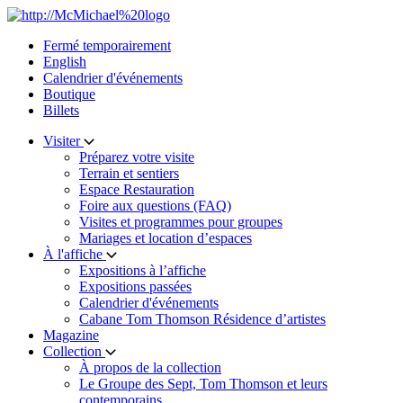
Skip
to
Fermé temporairement
content
English
Calendrier d'événements
Boutique
Billets
Visiter
Préparez votre visite
Terrain et sentiers
Espace Restauration
Foire aux questions (FAQ)
Visites et programmes pour groupes
Mariages et location d’espaces
À l'affiche
Expositions à l’affiche
Expositions passées
Calendrier d'événements
Cabane Tom Thomson Résidence d’artistes
Magazine
Collection
À propos de la collection
Le Groupe des Sept, Tom Thomson et leurs
contemporains