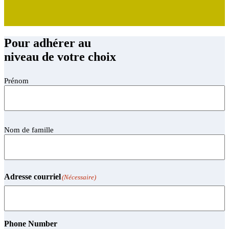
Pour adhérer au
niveau de votre choix
Prénom
(Nécessaire)
Prénom
Nom
Nom de famille
de
famille
(Nécessaire)
Adresse courriel
(Nécessaire)
Phone Number