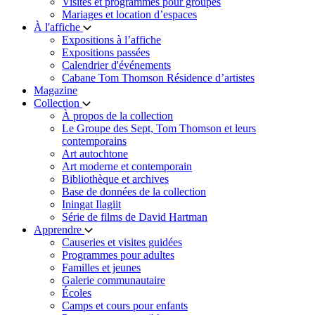
Visites et programmes pour groupes
Mariages et location d’espaces
À l'affiche
Expositions à l’affiche
Expositions passées
Calendrier d'événements
Cabane Tom Thomson Résidence d’artistes
Magazine
Collection
À propos de la collection
Le Groupe des Sept, Tom Thomson et leurs
contemporains
Art autochtone
Art moderne et contemporain
Bibliothèque et archives
Base de données de la collection
Iningat Ilagiit
Série de films de David Hartman
Apprendre
Causeries et visites guidées
Programmes pour adultes
Familles et jeunes
Galerie communautaire
Écoles
Camps et cours pour enfants