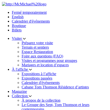
Skip
to
Fermé temporairement
content
English
Calendrier d'événements
Boutique
Billets
Visiter
Préparez votre visite
Terrain et sentiers
Espace Restauration
Foire aux questions (FAQ)
Visites et programmes pour groupes
Mariages et location d’espaces
À l'affiche
Expositions à l’affiche
Expositions passées
Calendrier d'événements
Cabane Tom Thomson Résidence d’artistes
Magazine
Collection
À propos de la collection
Le Groupe des Sept, Tom Thomson et leurs
contemporains