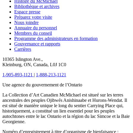
Histoire du McMichael
Bibliothèque et archives
Espace presse
Préparez votre visite
Nous joindre
Annuaire du personnel
Membres du conseil
Programme des administrateurs en formation
Gouvernance et rapports
Carrières
10365 Islington Ave.,
Kleinburg, ON, Canada, L0J 1C0
1-905-893-1121
|
1-888-213-1121
Une agence du gouvernement de l’Ontario
La Collection d’Art Canadien McMichael est situeé sur les terres
ancestrales des peuples Ojibwés Anishinaabe et Hurons-Wendat. Il
est situé de manière unique le long du sentier Carrying Place qui,
historiquement, a constitué un lien essentiel pour les peuples
autochtones entre le lac Ontario et la région du lac Simcoe et la Baie
Georgienne.
Numéro d’enregistrement à titre d’organisme de bienfaisance :