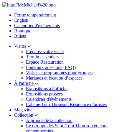
Skip
to
Fermé temporairement
content
English
Calendrier d'événements
Boutique
Billets
Visiter
Préparez votre visite
Terrain et sentiers
Espace Restauration
Foire aux questions (FAQ)
Visites et programmes pour groupes
Mariages et location d’espaces
À l'affiche
Expositions à l’affiche
Expositions passées
Calendrier d'événements
Cabane Tom Thomson Résidence d’artistes
Magazine
Collection
À propos de la collection
Le Groupe des Sept, Tom Thomson et leurs
contemporains