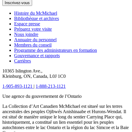
Inscrivez-vous
Histoire du McMichael
Bibliothèque et archives
Espace presse
Préparez votre visite
Nous joindre
Annuaire du personnel
Membres du conseil
Programme des administrateurs en formation
Gouvernance et rapports
Carrières
10365 Islington Ave.,
Kleinburg, ON, Canada, L0J 1C0
1-905-893-1121
|
1-888-213-1121
Une agence du gouvernement de l’Ontario
La Collection d’Art Canadien McMichael est situeé sur les terres
ancestrales des peuples Ojibwés Anishinaabe et Hurons-Wendat. Il
est situé de manière unique le long du sentier Carrying Place qui,
historiquement, a constitué un lien essentiel pour les peuples
autochtones entre le lac Ontario et la région du lac Simcoe et la Baie