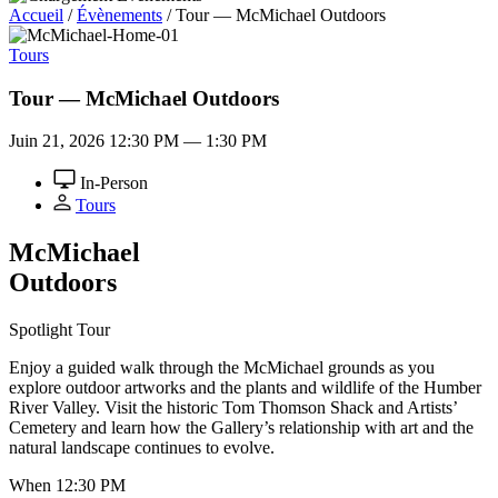
Accueil
/
Évènements
/
Tour — McMichael Outdoors
Tours
Tour — McMichael Outdoors
Juin 21, 2026
12:30 PM — 1:30 PM
In-Person
Tours
M
c
Michael
Outdoors
Spotlight Tour
Enjoy a guided walk through the McMichael grounds as you
explore outdoor artworks and the plants and wildlife of the Humber
River Valley. Visit the historic Tom Thomson Shack and Artists’
Cemetery and learn how the Gallery’s relationship with art and the
natural landscape continues to evolve.
When
12:30 PM