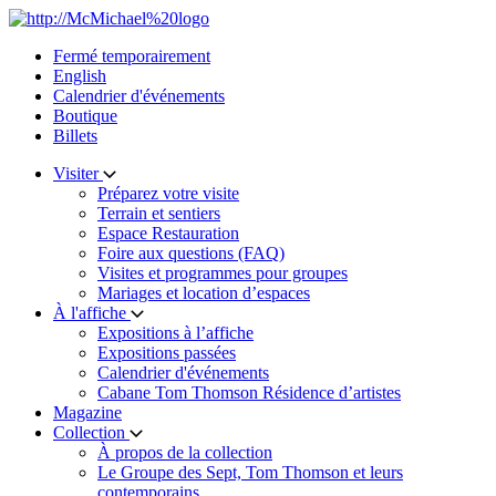
Skip
to
Fermé temporairement
content
English
Calendrier d'événements
Boutique
Billets
Visiter
Préparez votre visite
Terrain et sentiers
Espace Restauration
Foire aux questions (FAQ)
Visites et programmes pour groupes
Mariages et location d’espaces
À l'affiche
Expositions à l’affiche
Expositions passées
Calendrier d'événements
Cabane Tom Thomson Résidence d’artistes
Magazine
Collection
À propos de la collection
Le Groupe des Sept, Tom Thomson et leurs
contemporains