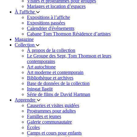
Visites et programmes pour groupes
Mariages et location d’espaces
À l'affiche
Expositions à l’affiche
Expositions passées
Calendrier d'événements
Cabane Tom Thomson Résidence d’artistes
Magazine
Collection
À propos de la collection
Le Groupe des Sept, Tom Thomson et leurs
contemporains
Art autochtone
Art moderne et contemporain
Bibliothèque et archives
Base de données de la collection
Iningat Ilagiit
Série de films de David Hartman
Apprendre
Causeries et visites guidées
Programmes pour adultes
Familles et jeunes
Galerie communautaire
Écoles
Camps et cours pour enfants