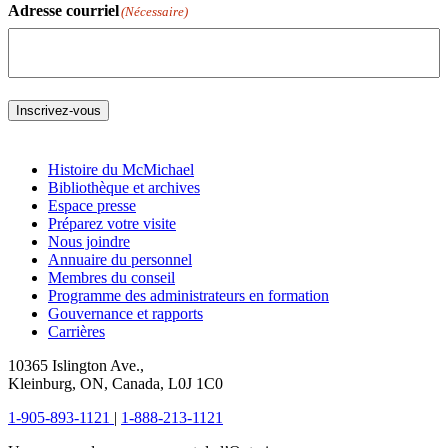
Adresse courriel
(Nécessaire)
Inscrivez-vous
Histoire du McMichael
Bibliothèque et archives
Espace presse
Préparez votre visite
Nous joindre
Annuaire du personnel
Membres du conseil
Programme des administrateurs en formation
Gouvernance et rapports
Carrières
10365 Islington Ave.,
Kleinburg, ON, Canada, L0J 1C0
1-905-893-1121
|
1-888-213-1121