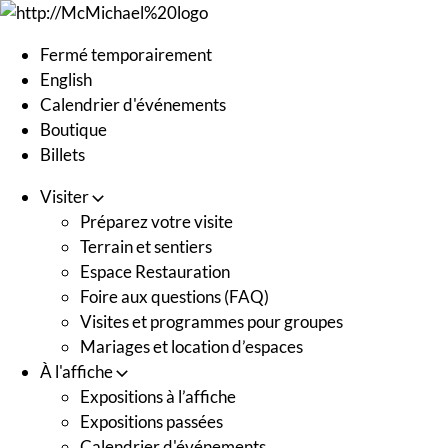
Skip
to
Fermé temporairement
content
English
Calendrier d'événements
Boutique
Billets
Visiter
Préparez votre visite
Terrain et sentiers
Espace Restauration
Foire aux questions (FAQ)
Visites et programmes pour groupes
Mariages et location d’espaces
À l'affiche
Expositions à l’affiche
Expositions passées
Calendrier d'événements