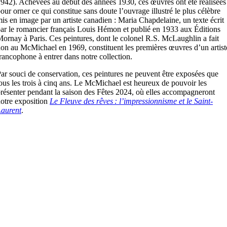
1942).
Achevées au début des années 1930, ces œuvres ont été réalisées
our orner ce qui constitue sans doute l’ouvr
age illustré le plus célèbre
is en image par un artiste canadien
:
Maria Chapdelaine
,
un texte écrit
ar le romancier français
Louis Hémon
et publié en
1933
aux
Éditions
Mornay
à
Paris.
Ces peintures, dont le colonel R.S. McLaughlin a fait
don au
McMichael
en 1969,
constituent les premières œuvres d’un artist
rancophone à entrer dans notre collection
.
ar souci de conservation, ces peintures ne peuvent être exposées que
ous les trois à cinq ans. Le
McMichael
est heureux de pouvoir les
r
é
senter p
endant
la saison des Fêtes 2024
,
où elles accompagneront
otre exposition
Le Fleuve des rêves : l’impressionnisme et le Saint-
aurent
.