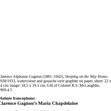
Clarence Alphonse Gagnon (1881–1942),
Sleeping on the Way Home
,
928/1933, watercolour and gouache over graphite on paper, sheet: 22 
4 cm; image: 18.5 x 19.1 cm, Gift of Colonel R.S. McLaughlin,
969.4.5
Matinée francophone:
Clarence Gagnon’s Maria Chapdelaine