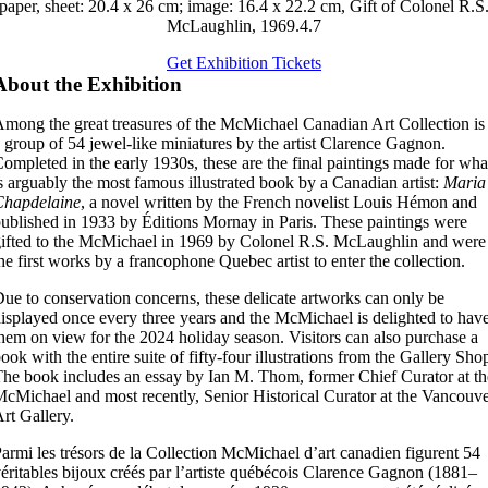
paper, sheet: 20.4 x 26 cm; image: 16.4 x 22.2 cm, Gift of Colonel R.S
McLaughlin, 1969.4.7
Get Exhibition Tickets
About the Exhibition
mong the great treasures of the McMichael Canadian Art Collection is
 group of 54 jewel-like miniatures by the artist Clarence Gagnon.
ompleted in the early 1930s, these are the final paintings made for wha
s arguably the most famous illustrated book by a Canadian artist:
Maria
Chapdelaine
, a novel written by the French novelist Louis Hémon and
ublished in 1933 by Éditions Mornay in Paris. These paintings were
ifted to the McMichael in 1969 by Colonel R.S. McLaughlin and were
he first works by a francophone Quebec artist to enter the collection.
ue to conservation concerns, these delicate artworks can only be
isplayed once every three years and the McMichael is delighted to hav
hem on view for the 2024 holiday season. Visitors can also purchase a
ook with the entire suite of fifty-four illustrations from the Gallery Sho
he book includes an essay by Ian M. Thom, former Chief Curator at th
cMichael and most recently, Senior Historical Curator at the Vancouv
rt Gallery.
armi les trésors de la Collection
McMichael
d’art canadien
figur
e
nt
54
éritables bijoux créés par
l’ar
tiste québécois
Clarence Gagnon
(1881
–