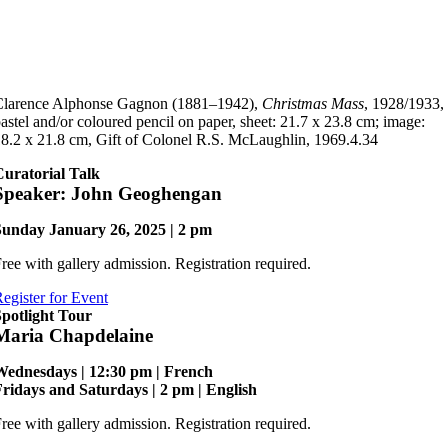
Clarence Alphonse Gagnon (1881–1942),
Christmas Mass
, 1928/1933,
astel and/or coloured pencil on paper, sheet: 21.7 x 23.8 cm; image:
8.2 x 21.8 cm, Gift of Colonel R.S. McLaughlin, 1969.4.34
Curatorial Talk
Speaker: John Geoghengan
Sunday January 26, 2025 | 2 pm
ree with gallery admission. Registration required.
egister for Event
Spotlight Tour
Maria Chapdelaine
Wednesdays | 12:30 pm | French
ridays and Saturdays | 2 pm | English
ree with gallery admission. Registration required.