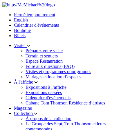
Skip
to
Fermé temporairement
content
English
Calendrier d'événements
Boutique
Billets
Visiter
Préparez votre visite
Terrain et sentiers
Espace Restauration
Foire aux questions (FAQ)
Visites et programmes pour groupes
Mariages et location d’espaces
À l'affiche
Expositions à l’affiche
Expositions passées
Calendrier d'événements
Cabane Tom Thomson Résidence d’artistes
Magazine
Collection
À propos de la collection
Le Groupe des Sept, Tom Thomson et leurs
contemporains