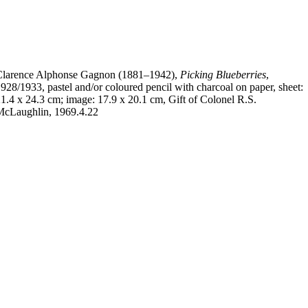
Clarence Alphonse Gagnon (1881–1942),
Picking Blueberries
,
928/1933, pastel and/or coloured pencil with charcoal on paper, sheet:
1.4 x 24.3 cm; image: 17.9 x 20.1 cm, Gift of Colonel R.S.
McLaughlin, 1969.4.22