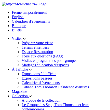
Skip
to
Fermé temporairement
content
English
Calendrier d'événements
Boutique
Billets
Visiter
Préparez votre visite
Terrain et sentiers
Espace Restauration
Foire aux questions (FAQ)
Visites et programmes pour groupes
Mariages et location d’espaces
À l'affiche
Expositions à l’affiche
Expositions passées
Calendrier d'événements
Cabane Tom Thomson Résidence d’artistes
Magazine
Collection
À propos de la collection
Le Groupe des Sept, Tom Thomson et leurs
contemporains