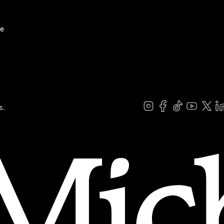
ie
s.