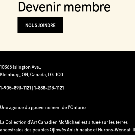
Devenir membre
NOUS JOINDRE
10365 Islington Ave.,
Kleinburg, ON, Canada, L0J 1C0
1-905-893-1121
|
1-888-213-1121
Une agence du gouvernement de l’Ontario
La Collection d’Art Canadien McMichael est situeé sur les terres
ancestrales des peuples Ojibwés Anishinaabe et Hurons-Wendat. Il