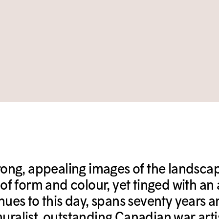
trong, appealing images of the landsca
y of form and colour, yet tinged with an
tinues to this day, spans seventy years
uralist, outstanding Canadian war artist