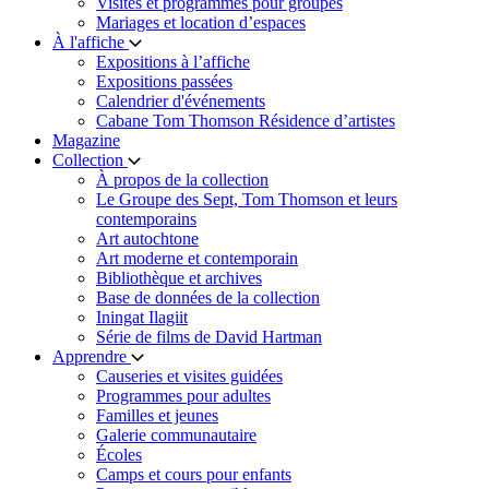
Visites et programmes pour groupes
Mariages et location d’espaces
À l'affiche
Expositions à l’affiche
Expositions passées
Calendrier d'événements
Cabane Tom Thomson Résidence d’artistes
Magazine
Collection
À propos de la collection
Le Groupe des Sept, Tom Thomson et leurs
contemporains
Art autochtone
Art moderne et contemporain
Bibliothèque et archives
Base de données de la collection
Iningat Ilagiit
Série de films de David Hartman
Apprendre
Causeries et visites guidées
Programmes pour adultes
Familles et jeunes
Galerie communautaire
Écoles
Camps et cours pour enfants