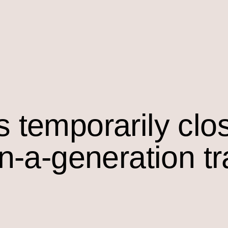
s temporarily clo
in-a-generation t