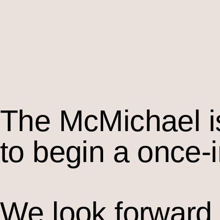
The M
c
Michael i
to begin a once-
We look forward