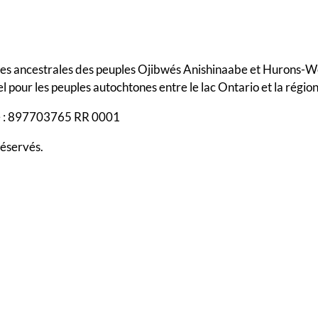
res ancestrales des peuples Ojibwés Anishinaabe et Hurons-Wend
el pour les peuples autochtones entre le lac Ontario et la régio
ce : 897703765 RR 0001
réservés.