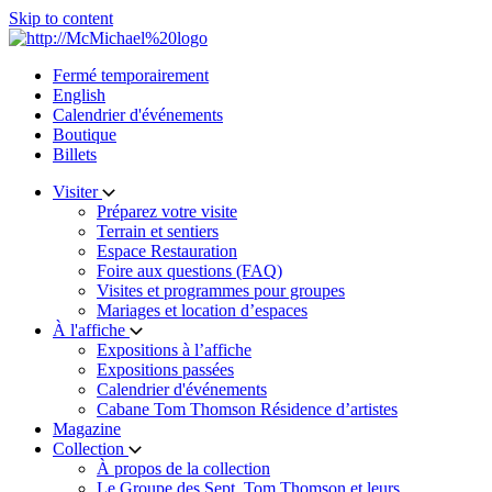
Skip to content
Fermé temporairement
English
Calendrier d'événements
Boutique
Billets
Visiter
Préparez votre visite
Terrain et sentiers
Espace Restauration
Foire aux questions (FAQ)
Visites et programmes pour groupes
Mariages et location d’espaces
À l'affiche
Expositions à l’affiche
Expositions passées
Calendrier d'événements
Cabane Tom Thomson Résidence d’artistes
Magazine
Collection
À propos de la collection
Le Groupe des Sept, Tom Thomson et leurs