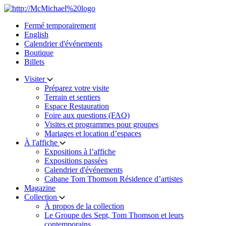
Skip
to
Fermé temporairement
content
English
Calendrier d'événements
Boutique
Billets
Visiter
Préparez votre visite
Terrain et sentiers
Espace Restauration
Foire aux questions (FAQ)
Visites et programmes pour groupes
Mariages et location d’espaces
À l'affiche
Expositions à l’affiche
Expositions passées
Calendrier d'événements
Cabane Tom Thomson Résidence d’artistes
Magazine
Collection
À propos de la collection
Le Groupe des Sept, Tom Thomson et leurs
contemporains