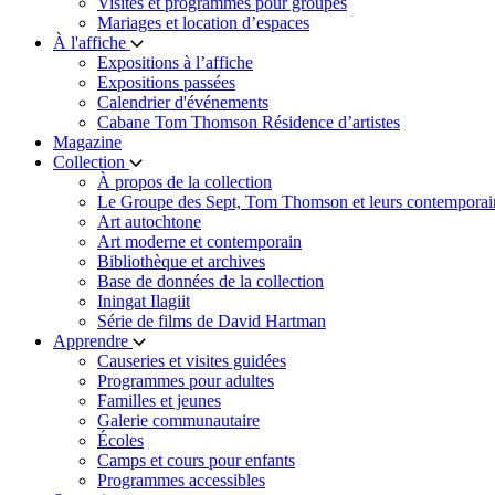
Visites et programmes pour groupes
Mariages et location d’espaces
À l'affiche
Expositions à l’affiche
Expositions passées
Calendrier d'événements
Cabane Tom Thomson Résidence d’artistes
Magazine
Collection
À propos de la collection
Le Groupe des Sept, Tom Thomson et leurs contemporai
Art autochtone
Art moderne et contemporain
Bibliothèque et archives
Base de données de la collection
Iningat Ilagiit
Série de films de David Hartman
Apprendre
Causeries et visites guidées
Programmes pour adultes
Familles et jeunes
Galerie communautaire
Écoles
Camps et cours pour enfants
Programmes accessibles