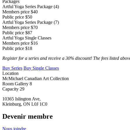
Packages
Artful Yoga Series Package (4)
Members price
$40
Public price
$50
Artful Yoga Series Package (7)
Members price
$70
Public price
$87
Artful Yoga Single Classes
Members price
$16
Public price
$18
Register for a series and receive a 30% discount! The fees listed above
Buy Series
Buy Single Classes
Location
McMichael Canadian Art Collection
Room
Gallery 8
Capacity
29
10365 Islington Ave,
Kleinburg, ON L0J 1C0
Devenir membre
Nous joindre