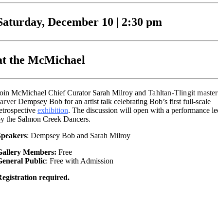
Saturday, December 10 | 2:30 pm
at the McMichael
oin McMichael Chief Curator Sarah Milroy and
Tahltan-Tlingit master
carver
Dempsey Bob for an artist talk celebrating Bob’s first full-scale
etrospective
exhibition
. The discussion will open with a performance le
y the Salmon Creek Dancers.
Speakers
: Dempsey Bob and Sarah Milroy
Gallery Members:
Free
General Public
: Free with Admission
egistration required.