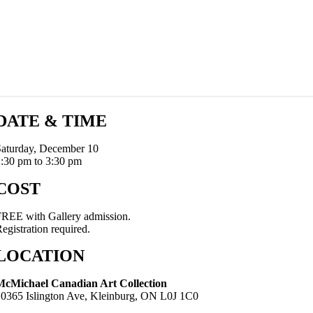
DATE & TIME
Saturday, December 10
:30 pm to 3:30 pm
COST
REE with Gallery admission.
egistration required.
LOCATION
McMichael Canadian Art Collection
10365 Islington Ave, Kleinburg, ON L0J 1C0