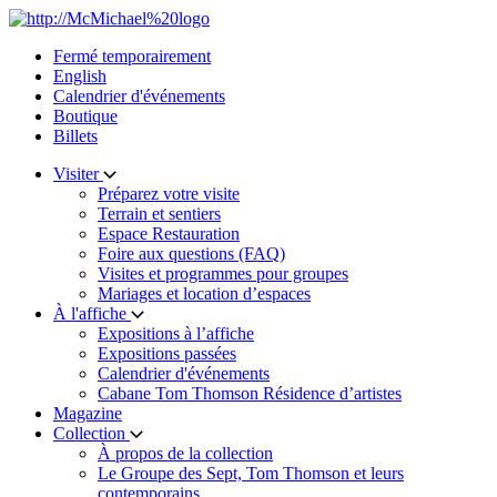
Skip
to
Fermé temporairement
content
English
Calendrier d'événements
Boutique
Billets
Visiter
Préparez votre visite
Terrain et sentiers
Espace Restauration
Foire aux questions (FAQ)
Visites et programmes pour groupes
Mariages et location d’espaces
À l'affiche
Expositions à l’affiche
Expositions passées
Calendrier d'événements
Cabane Tom Thomson Résidence d’artistes
Magazine
Collection
À propos de la collection
Le Groupe des Sept, Tom Thomson et leurs
contemporains