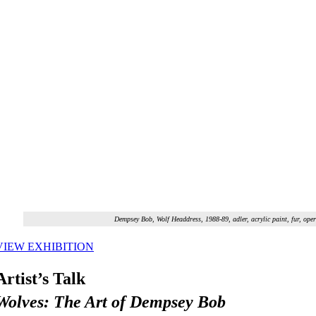
Dempsey Bob, Wolf Headdress, 1988-89, adler, acrylic paint, fur, op
VIEW EXHIBITION
Artist’s Talk
Wolves: The Art of Dempsey Bob