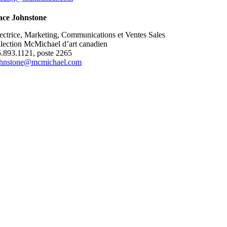
ace Johnstone
ectrice, Marketing, Communications et Ventes Sales
lection McMichael d’art canadien
.893.1121, poste 2265
ohnstone@mcmichael.com