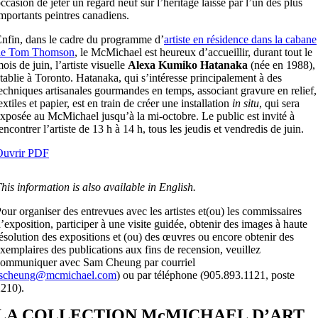
ccasion de jeter un regard neuf sur l’héritage laissé par l’un des plus
mportants peintres canadiens.
nfin, dans le cadre du programme d’
artiste en résidence dans la cabane
de Tom Thomson
, le McMichael est heureux d’accueillir, durant tout le
ois de juin, l’artiste visuelle
Alexa Kumiko Hatanaka
(née en 1988),
tablie à Toronto. Hatanaka, qui s’intéresse principalement à des
echniques artisanales gourmandes en temps, associant gravure en relief,
extiles et papier, est en train de créer une installation
in situ
, qui sera
xposée au McMichael jusqu’à la mi-octobre. Le public est invité à
encontrer l’artiste de 13 h à 14 h, tous les jeudis et vendredis de juin.
Ouvrir PDF
his information is also available in English.
our organiser des entrevues avec les artistes et(ou) les commissaires
’exposition, participer à une visite guidée, obtenir des images à haute
ésolution des expositions et (ou) des œuvres ou encore obtenir des
xemplaires des publications aux fins de recension, veuillez
communiquer avec Sam Cheung par courriel
scheung@mcmichael.com
) ou par téléphone (905.893.1121, poste
210).
LA COLLECTION McMICHAEL D’ART