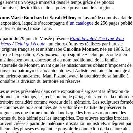
galement un voyage immersif dans le temps grâce des photos
’archives, des textiles et de la poterie provenant de la région.
Anne-Marie Bouchard
et
Sarah Milroy
ont assuré le commissariat de
’exposition, laquelle s’accompagne d’
un catalogue
de 256 pages publié
ar les Éditions Goose Lane.
 partir du 29 juin, le Musée présente
Pizandawatc / The One Who
istens / Celui qui écoute
, un choix d’œuvres réalisées par l’artiste
’origines française et anishinaabe
Caroline Monnet
, née en 1985. Le
itre de l’exposition,
Pizandawatc
, qui signifie « celui qui écoute » en
nishinaabemowin, correspond au nom traditionnel de la famille
aternelle de Monnet, avant que les missionnaires oblats n’imposent de
ouveaux patronymes aux autochtones. L’artiste rend ainsi hommage à
on arrière-grand-mère, Mani Pizandawatc, la première de sa famille à
onnaître la division du territoire en réserves.
es œuvres présentées dans cette exposition élargissent la réflexion de
onnet sur le temps, les récits oraux, le partage du savoir et la notion de
erritoire considéré comme vecteur de la mémoire. Les sculptures formé
e couches de bois sont nées de la volonté de l’artiste de préserver la
angue sous une forme durable, tandis que les bronzes reprennent les
ormes du bois abîmé par les intempéries. Des œuvres textiles brodées,
ouvent créées à partir de matériaux d’isolation industriels, intègrent par
illeurs des phrases évoquant le pouvoir de connexion de la nature ainsi