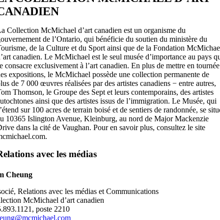
CANADIEN
a Collection McMichael d’art canadien est un organisme du
ouvernement de l’Ontario, qui bénéficie du soutien du ministère du
ourisme, de la Culture et du Sport ainsi que de la Fondation McMichae
’art canadien. Le McMichael est le seul musée d’importance au pays q
e consacre exclusivement à l’art canadien. En plus de mettre en tournée
es expositions, le McMichael possède une collection permanente de
lus de 7 000 œuvres réalisées par des artistes canadiens − entre autres,
om Thomson, le Groupe des Sept et leurs contemporains, des artistes
utochtones ainsi que des artistes issus de l’immigration. Le Musée, qui
’étend sur 100 acres de terrain boisé et de sentiers de randonnée, se situ
u 10365 Islington Avenue, Kleinburg, au nord de Major Mackenzie
rive dans la cité de Vaughan. Pour en savoir plus, consultez le site
mcmichael.com.
Relations avec les médias
m Cheung
ocié, Relations avec les médias et Communications
lection McMichael d’art canadien
.893.1121, poste 2210
heung@mcmichael.com