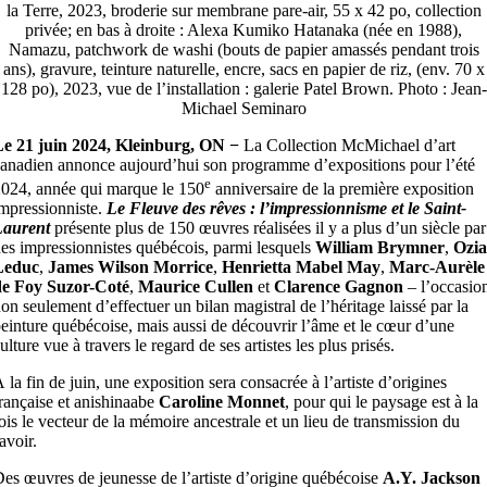
la Terre, 2023, broderie sur membrane pare-air, 55 x 42 po, collection
privée; en bas à droite : Alexa Kumiko Hatanaka (née en 1988),
Namazu, patchwork de washi (bouts de papier amassés pendant trois
ans), gravure, teinture naturelle, encre, sacs en papier de riz, (env. 70 x
128 po), 2023, vue de l’installation : galerie Patel Brown. Photo : Jean-
Michael Seminaro
Le 21 juin 2024, Kleinburg, ON −
La Collection McMichael d’art
anadien annonce aujourd’hui son programme d’expositions pour l’été
e
024, année qui marque le 150
anniversaire de la première exposition
mpressionniste.
Le Fleuve des rêves : l’impressionnisme et le Saint-
Laurent
présente plus de 150 œuvres réalisées il y a plus d’un siècle par
es impressionnistes québécois, parmi lesquels
William Brymner
,
Ozia
Leduc
,
James Wilson Morrice
,
Henrietta Mabel May
,
Marc-Aurèle
de Foy Suzor-Coté
,
Maurice Cullen
et
Clarence Gagnon
– l’occasio
on seulement d’effectuer un bilan magistral de l’héritage laissé par la
einture québécoise, mais aussi de découvrir l’âme et le cœur d’une
ulture vue à travers le regard de ses artistes les plus prisés.
 la fin de juin, une exposition sera consacrée à l’artiste d’origines
rançaise et anishinaabe
Caroline Monnet
, pour qui le paysage est à la
ois le vecteur de la mémoire ancestrale et un lieu de transmission du
avoir.
es œuvres de jeunesse de l’artiste d’origine québécoise
A.Y. Jackson