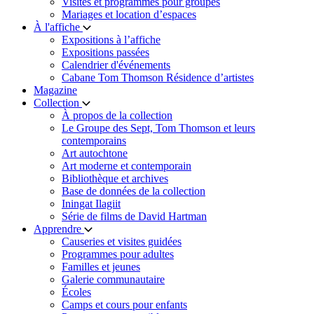
Visites et programmes pour groupes
Mariages et location d’espaces
À l'affiche
Expositions à l’affiche
Expositions passées
Calendrier d'événements
Cabane Tom Thomson Résidence d’artistes
Magazine
Collection
À propos de la collection
Le Groupe des Sept, Tom Thomson et leurs
contemporains
Art autochtone
Art moderne et contemporain
Bibliothèque et archives
Base de données de la collection
Iningat Ilagiit
Série de films de David Hartman
Apprendre
Causeries et visites guidées
Programmes pour adultes
Familles et jeunes
Galerie communautaire
Écoles
Camps et cours pour enfants