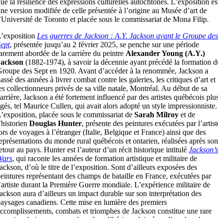
ue la résilience des expressions culturelles autochtones. L’exposition es
ne version modifiée de celle présentée à l’origine au Musée d’art de
’Université de Toronto et placée sous le commissariat de Mona Filip.
’exposition
Les guerres de Jackson : A.Y. Jackson avant le Groupe des
ept
, présentée jusqu’au 2 février 2025, se penche sur une période
arement abordée de la carrière du peintre
Alexander Young (A.Y.)
Jackson
(1882-1974), à savoir la décennie ayant précédé la formation d
roupe des Sept en 1920. Avant d’accéder à la renommée, Jackson a
assé des années à livrer combat contre les galeries, les critiques d’art et
es collectionneurs privés de sa ville natale, Montréal. Au début de sa
arrière, Jackson a été fortement influencé par des artistes québécois plu
gés, tel Maurice Cullen, qui avait alors adopté un style impressionniste.
’exposition, placée sous le commissariat de
Sarah Milroy
et de
’historien
Douglas Hunter
, présente des peintures exécutées par l’artist
ors de voyages à l’étranger (Italie, Belgique et France) ainsi que des
eprésentations du monde rural québécois et ontarien, réalisées après son
etour au pays. Hunter est l’auteur d’un récit historique intitulé
Jackson’s
Wars
, qui raconte les années de formation artistique et militaire de
ackson, d’où le titre de l’exposition. Sont d’ailleurs exposées des
eintures représentant des champs de bataille en France, exécutées par
’artiste durant la Première Guerre mondiale. L’expérience militaire de
ackson aura d’ailleurs un impact durable sur son interprétation des
aysages canadiens. Cette mise en lumière des premiers
ccomplissements, combats et triomphes de Jackson constitue une rare