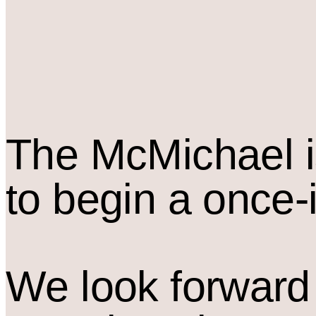
The M
c
Michael i
to begin a once-
We look forward