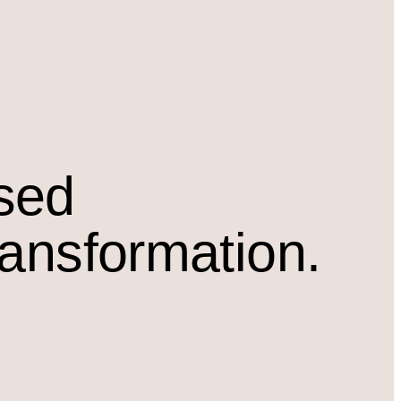
osed
ransformation.