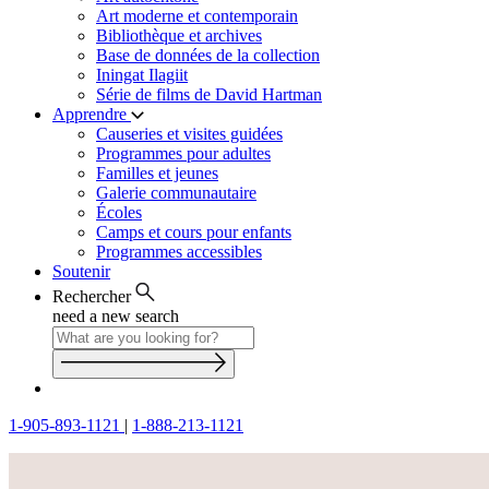
Art moderne et contemporain
Bibliothèque et archives
Base de données de la collection
Iningat Ilagiit
Série de films de David Hartman
Apprendre
Causeries et visites guidées
Programmes pour adultes
Familles et jeunes
Galerie communautaire
Écoles
Camps et cours pour enfants
Programmes accessibles
Soutenir
Rechercher
need a new search
1-905-893-1121
|
1-888-213-1121