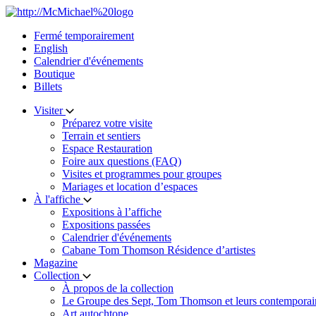
Skip
to
Fermé temporairement
content
English
Calendrier d'événements
Boutique
Billets
Visiter
Préparez votre visite
Terrain et sentiers
Espace Restauration
Foire aux questions (FAQ)
Visites et programmes pour groupes
Mariages et location d’espaces
À l'affiche
Expositions à l’affiche
Expositions passées
Calendrier d'événements
Cabane Tom Thomson Résidence d’artistes
Magazine
Collection
À propos de la collection
Le Groupe des Sept, Tom Thomson et leurs contemporai
Art autochtone