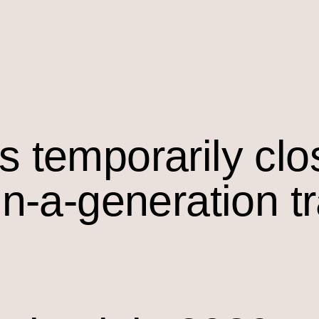
s temporarily cl
in-a-generation t