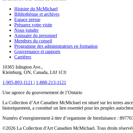
Histoire du McMichael
Bibliothèque et archives
Espace presse
Préparez votre visite
Nous joindre
Annuaire du personnel
Membres du conseil
Programme des administrateurs en formation
Gouvernance et rapports
Carrières
10365 Islington Ave.,
Kleinburg, ON, Canada, L0J 1C0
1-905-893-1121
|
1-888-213-1121
Une agence du gouvernement de l’Ontario
La Collection d’Art Canadien McMichael est situeé sur les terres ance
historiquement, a constitué un lien essentiel pour les peuples autochto
Numéro d’enregistrement à titre d’organisme de bienfaisance : 897
©2026 La Collection d'Art Canadien McMichael. Tous droits réservé